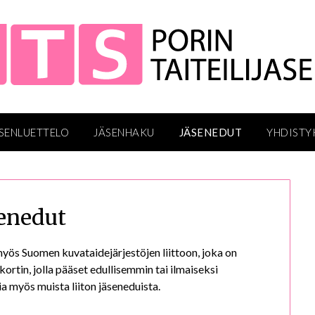
SENLUETTELO
JÄSENHAKU
JÄSENEDUT
YHDISTY
enedut
a myös Suomen kuvataidejärjestöjen liittoon, joka on
ortin, jolla pääset edullisemmin tai ilmaiseksi
 myös muista liiton jäseneduista.