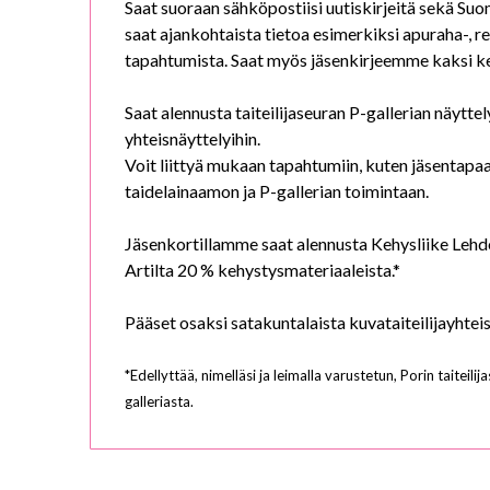
Saat suoraan sähköpostiisi uutiskirjeitä sekä Suome
saat ajankohtaista tietoa esimerkiksi apuraha-, re
tapahtumista. Saat myös jäsenkirjeemme kaksi k
Saat alennusta taiteilijaseuran P-gallerian näytt
yhteisnäyttelyihin.
Voit liittyä mukaan tapahtumiin, kuten jäsentapaa
taidelainaamon ja P-gallerian toimintaan.
Jäsenkortillamme saat alennusta Kehysliike Lehd
Artilta 20 % kehystysmateriaaleista.*
Pääset osaksi satakuntalaista kuvataiteilijayhtei
*Edellyttää, nimelläsi ja leimalla varustetun, Porin taitei
galleriasta.