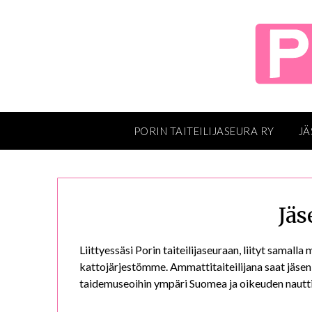
Skip
to
content
PORIN TAITEILIJASEURA RY
JÄ
Jäs
Liittyessäsi Porin taiteilijaseuraan, liityt samall
kattojärjestömme. Ammattitaiteilijana saat jäsenk
taidemuseoihin ympäri Suomea ja oikeuden nauttia