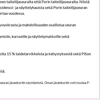
n taiteilijaseuralta että Porin taiteilijaseuralta. Niistä
sidenssi- ja näyttelyhauista sekä Porin taiteilijaseuran
ertaa vuodessa.
elyvuokrasta ja mahdollisuuden osallistua seuran
misiin, kursseille ja näyttelymatkoille sekä
olta 15 % taidetarvikkeista ja kehystyksestä sekä PiSon
söä.
lijaseuran jäsenkortin näyttämistä. Oman jäsenkortin voit noutaa P-