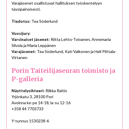
Varajäsenet osallistuvat hallituksen työskentelyyn
täysipainoisesti.
Tiedotus:
Tea Söderlund
Vuosijury:
Varsinaiset jäsenet:
Riitta Lehto-Toivanen, Annemaria
Silvola ja Maria Leppänen
Varajäsenet:
Tea Söderlund, Kati Valkonen ja Heli Piittala-
Virtanen
Porin Taiteilijaseuran toimisto ja
P-galleria
Näyttelysihteeri:
Riikka Raitio
Yrjönkatu 3, 28100 Pori
Avoinna ke-pe 14-18, la-su 12-16
+358 44 7703733
Y-tunnus 1530238-6