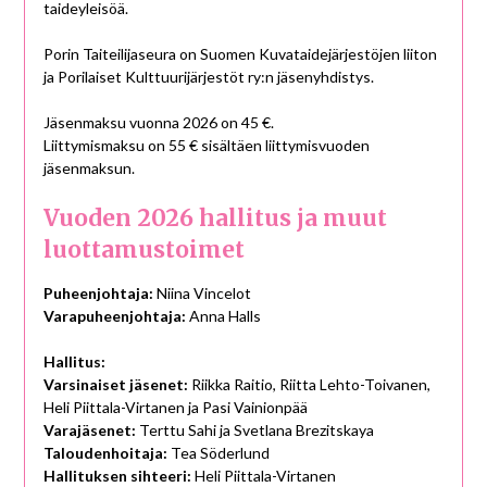
taideyleisöä.
Porin Taiteilijaseura on Suomen Kuvataidejärjestöjen liiton
ja Porilaiset Kulttuurijärjestöt ry:n jäsenyhdistys.
Jäsenmaksu vuonna 2026 on 45 €.
Liittymismaksu on 55 € sisältäen liittymisvuoden
jäsenmaksun.
Vuoden 2026 hallitus ja muut
luottamustoimet
Puheenjohtaja:
Niina Vincelot
Varapuheenjohtaja:
Anna Halls
Hallitus:
Varsinaiset jäsenet:
Riikka Raitio, Riitta Lehto-Toivanen,
Heli Piittala-Virtanen ja Pasi Vainionpää
Varajäsenet:
Terttu Sahi ja Svetlana Brezitskaya
Taloudenhoitaja:
Tea Söderlund
Hallituksen sihteeri:
Heli Piittala-Virtanen