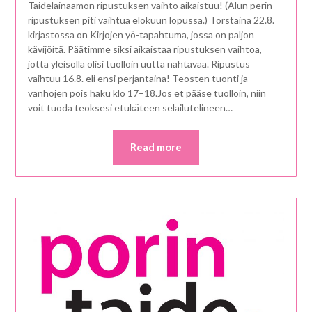
Taidelainaamon ripustuksen vaihto aikaistuu! (Alun perin
ripustuksen piti vaihtua elokuun lopussa.) Torstaina 22.8.
kirjastossa on Kirjojen yö-tapahtuma, jossa on paljon
kävijöitä. Päätimme siksi aikaistaa ripustuksen vaihtoa,
jotta yleisöllä olisi tuolloin uutta nähtävää. Ripustus
vaihtuu 16.8. eli ensi perjantaina! Teosten tuonti ja
vanhojen pois haku klo 17–18.Jos et pääse tuolloin, niin
voit tuoda teoksesi etukäteen selailutelineen…
Read more