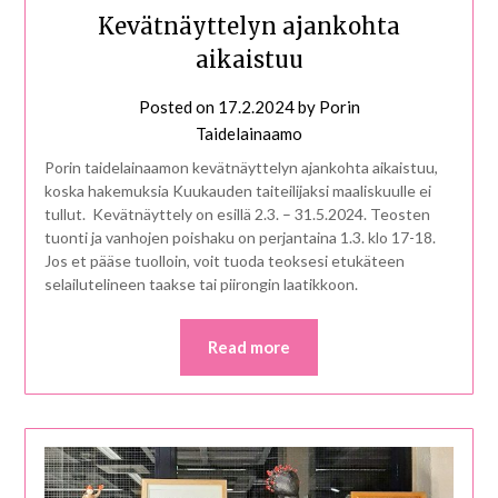
Kevätnäyttelyn ajankohta
aikaistuu
Posted on
17.2.2024
by
Porin
Taidelainaamo
Porin taidelainaamon kevätnäyttelyn ajankohta aikaistuu,
koska hakemuksia Kuukauden taiteilijaksi maaliskuulle ei
tullut. Kevätnäyttely on esillä 2.3. – 31.5.2024. Teosten
tuonti ja vanhojen poishaku on perjantaina 1.3. klo 17-18.
Jos et pääse tuolloin, voit tuoda teoksesi etukäteen
selailutelineen taakse tai piirongin laatikkoon.
Read more