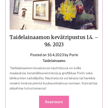
Taidelainaamon kevätripustus 1.4. –
9.6. 2023
Posted on
10.4.2023
by
Porin
Taidelainaamo
Taidelainaamon keväisessä näyttelyssä on esillä
maalauksia, keramiikkaveistoksia ja grafiikkaa Porin sekä
lähikuntien taiteilijoilta. Näyttelystä voi lainata tai hankkia
omaksi teoksia pientä kuukausimaksua vastaan. Kannattaa
piipahtaa tutustumassa!
Read more