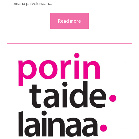
omana palvelunaan…
Read more