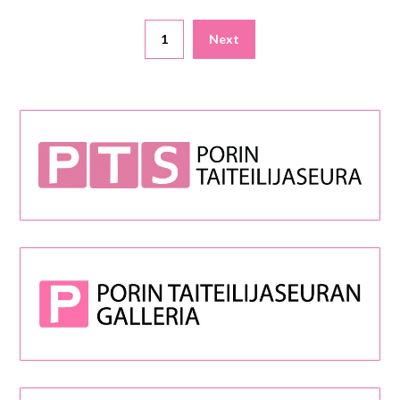
Artikkelien
1
Next
selaus