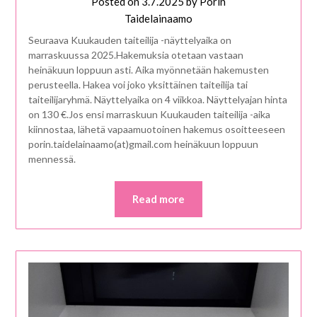
Posted on
3.7.2025
by
Porin
Taidelainaamo
Seuraava Kuukauden taiteilija -näyttelyaika on
marraskuussa 2025.Hakemuksia otetaan vastaan
heinäkuun loppuun asti. Aika myönnetään hakemusten
perusteella. Hakea voi joko yksittäinen taiteilija tai
taiteilijaryhmä. Näyttelyaika on 4 viikkoa. Näyttelyajan hinta
on 130 €.Jos ensi marraskuun Kuukauden taiteilija -aika
kiinnostaa, lähetä vapaamuotoinen hakemus osoitteeseen
porin.taidelainaamo(at)gmail.com heinäkuun loppuun
mennessä.
Read more